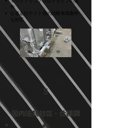
モックアップ／プロトタイプの製
作
公道走行テスト用の試験車両製作
も対応
5
国内法規対応・仕様調
整