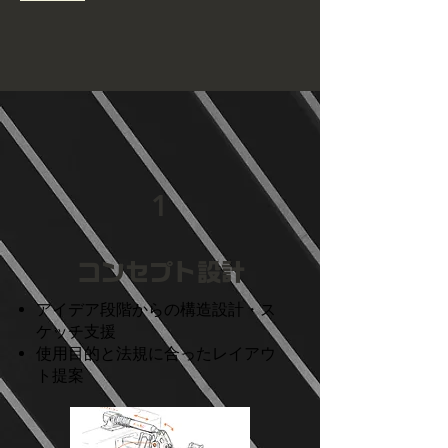
キックボード、三輪カーゴバ
イク、空飛ぶクルマなど、ユ
ニークかつ実用的なモビリテ
ィ製品の開発実績を活かし、
**「動くプロダクトをゼロ
から創る」**技術を提供し
ます。
1
​コンセプト設計
アイデア段階からの構造設計・ス
ケッチ支援
使用目的と法規に合ったレイアウ
ト提案