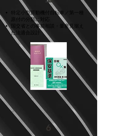
特定小型原動機付自転車／第一種
原付の分類に対応
国交省との事前相談・量産見据え
た法適合設計
6