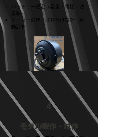
バッテリー選定（容量・電圧・法
規制）
モーター選定・取り付け設計・駆
動計算
4
モデル製作・試作