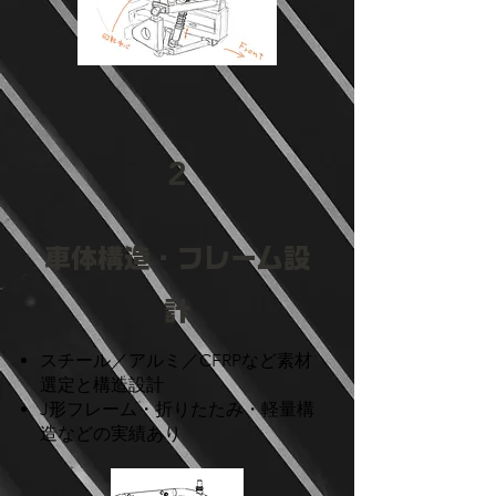
2
車体構造・フレーム設
計
スチール／アルミ／CFRPなど素材
選定と構造設計
J形フレーム・折りたたみ・軽量構
造などの実績あり