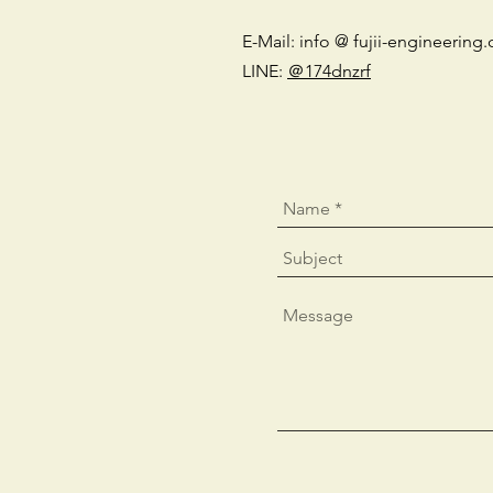
E-Mail: info @ fujii-engineerin
LINE:
＠174dnzrf