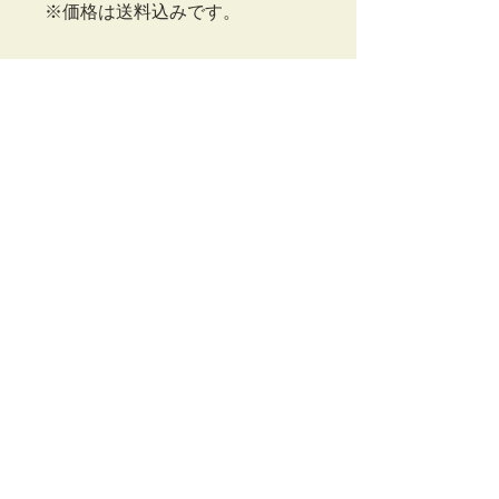
※価格は送料込みです。
Opening Hours
Working hours： 9:00~18:00
Closed on
Sundays, Mondays and
national holiday.
Contact Us
513-0826
​5-1-16 Sumiyoshi, Suzuka-City,
Mie-Prefecture,JAPAN
059-389-6477