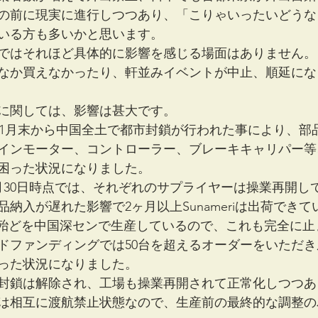
の前に現実に進行しつつあり、「こりゃいったいどうな
いる方も多いかと思います。
ではそれほど具体的に影響を感じる場面はありません。
なか買えなかったり、軒並みイベントが中止、順延にな
omeriに関しては、影響は甚大です。
iは、1月末から中国全土で都市封鎖が行われた事により、
インモーター、コントローラー、ブレーキキャリパー等
困った状況になりました。
月30日時点では、それぞれのサプライヤーは操業再開し
納入が遅れた影響で2ヶ月以上Sunameriは出荷でき
車体の殆どを中国深センで生産しているので、これも完全に
ラウドファンディングでは50台を超えるオーダーをいただ
った状況になりました。
封鎖は解除され、工場も操業再開されて正常化しつつあ
は相互に渡航禁止状態なので、生産前の最終的な調整の