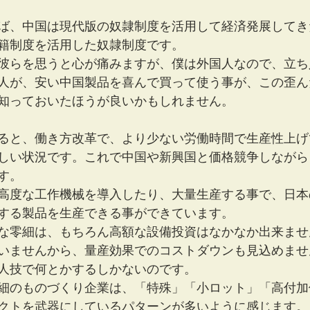
ば、中国は現代版の奴隷制度を活用して経済発展してき
籍制度を活用した奴隷制度です。
彼らを思うと心が痛みますが、僕は外国人なので、立ち
人が、安い中国製品を喜んで買って使う事が、この歪ん
知っておいたほうが良いかもしれません。
ると、働き方改革で、より少ない労働時間で生産性上げ
しい状況です。これで中国や新興国と価格競争しながら
す。
高度な工作機械を導入したり、大量生産する事で、日本
する製品を生産できる事ができています。
な零細は、もちろん高額な設備投資はなかなか出来ませ
いませんから、量産効果でのコストダウンも見込めませ
人技で何とかするしかないのです。
細のものづくり企業は、「特殊」「小ロット」「高付加
クトを武器にしているパターンが多いように感じます。