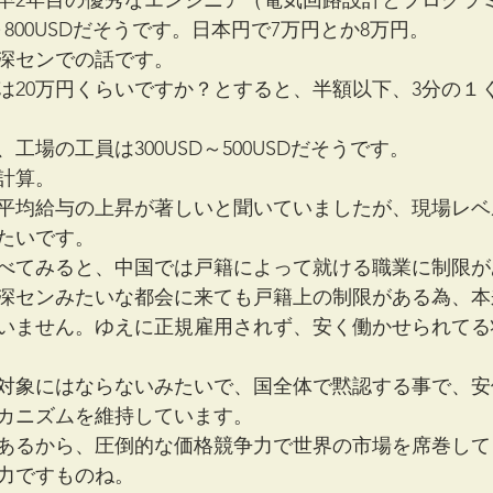
卒2年目の優秀なエンジニア（電気回路設計とプログラ
～800USDだそうです。日本円で7万円とか8万円。
深センでの話です。
は20万円くらいですか？とすると、半額以下、3分の１
工場の工員は300USD～500USDだそうです。
の計算。
平均給与の上昇が著しいと聞いていましたが、現場レベ
たいです。
べてみると、中国では戸籍によって就ける職業に制限が
深センみたいな都会に来ても戸籍上の制限がある為、本
いません。ゆえに正規雇用されず、安く働かせられてる
対象にはならないみたいで、国全体で黙認する事で、安
カニズムを維持しています。
あるから、圧倒的な価格競争力で世界の市場を席巻して
力ですものね。