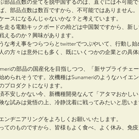
ぶ部品点数の全てを脱中国するのは、直ぐには不可能で
ば、部品点数は数百ですから、不可能ではありません。
ケースになるんじゃないかな？と考えています。
を走る電動キックボードの殆どは中国製ですから、新し
戦えるのか？興味があります。
な考え事をつらつらとtwitterでつぶやいて、行動し
人の方々は意外にも多く、既にいくつかの企業との具体
ameriの部品の国産化を目指しつつ、「新サプライチェ
められそうです。次機種はSunameriのようなハイエ
のプロダクトになります。
済不安しかない今、新機種開発なんて「アタマおかしい
険な試みは覚悟の上、冷静沈着に戦ってみたいと思いま
エンヂニアリングをよろしくお願いいたします。
ってのものですから、皆様もよく食べ、よく休み、免疫