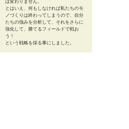
は変わりません。
とはいえ、何もしなければ私たちのモ
ノづくりは終わってしまうので、自分
たちの強みを分析して、それをさらに
強化して、勝てるフィールドで戦お
う！
という戦略を採る事にしました。
戦略の詳細については、ここで書くと
同業他社にミネラルたっぷりの塩を送
る事になりかねないので、書きませ
ん。
でも、その戦略をベースとして作られ
たのがSunameri2021です。
初期型のSunameriと形はあまり変わら
ないように見えますが、殆どフルモデ
ルチェンジに近いです。
そして、現在開発を進めている新機種
では、その新しい方向性がさらに具体