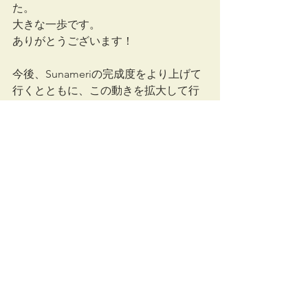
た。
大きな一歩です。
ありがとうございます！
今後、Sunameriの完成度をより上げて
行くとともに、この動きを拡大して行
きます！
コロナの影響で、なかなか前向きなニ
ュースが少ないこのごろですが、コロ
ナ後、皆様にとって新しいモビリティ
としてSunameriが広く受け入れて頂け
る様に、準備を進めて行きます。
引き続き、宜しくお願い致します。
藤井ブログ