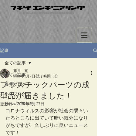
記事
全ての記事
藤井 充
全ての記事
2020年5月7日
読了時間: 3分
プラスチックパーツの成
藤井ブログ
型品が届きました！
小林ブログ
News/お知らせ
更新日：
2022年9月27日
コロナウィルスの影響が社会の隅々い
たるところに出ていて暗い気分になり
がちですが、久しぶりに良いニュース
です！