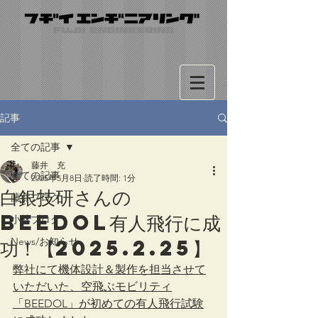
記事
全ての記事
藤井 充
全ての記事
2025年5月8日
読了時間: 1分
白銀技研さんの
藤井ブログ
BEEDOL有人飛行に成
小林ブログ
功！【2025.2.25】
News/お知らせ
弊社にて機体設計＆製作を担当させて
いただいた、空飛ぶモビリティ
「BEEDOL」が初めての有人飛行試験