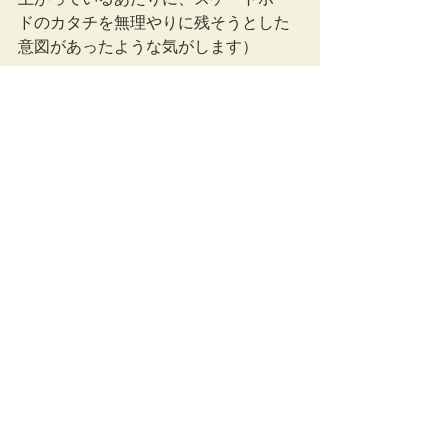
ドのカタチを無理やりに残そうとした
意図があったような気がします）
さっそく、この図面をベースにして、
試作機の製作がスタートしました。
（2018年春先）
実際の製作の様子は、また次回に。
藤井ブログ