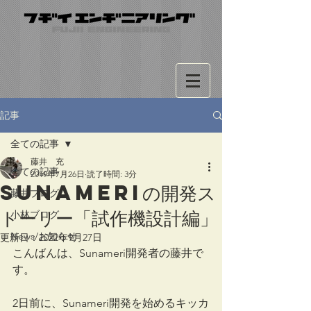
記事
全ての記事
藤井 充
全ての記事
2019年7月26日
読了時間: 3分
Sunameriの開発ス
藤井ブログ
トーリー「試作機設計編」
小林ブログ
News/お知らせ
更新日：
2022年9月27日
こんばんは、Sunameri開発者の藤井で
す。
2日前に、Sunameri開発を始めるキッカ