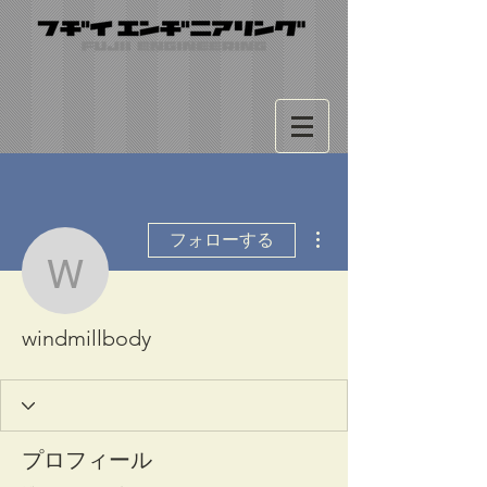
その他
フォローする
windmillbody
windmillbody
プロフィール