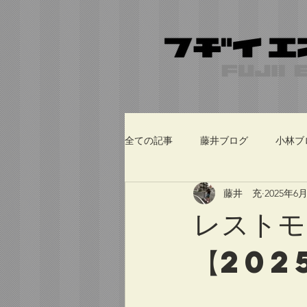
全ての記事
藤井ブログ
小林ブ
藤井 充
2025年6
レストモ
【202