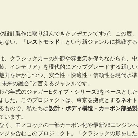
や設計製作に取り組んできたフヂエンですが、この度、
もない、「
レストモッド
」という新ジャンルに挑戦する
は、クラシックカーの外観や雰囲気を保ちながらも、中
装、インテリア）を現代的にアップグレードする新しい
魅力を活かしつつ、安全性・快適性・信頼性を現代水準
と未来の融合”と言えるジャンルです。
1973年式のジャガーEタイプ・シリーズ3をベースとし
ました。このプロジェクトは、東京を拠点とする
ネオト
るもので、私たちは
設計・ボディ構造・カーボン部品製
ています。
なく、モノコックの一部カーボン化や最新V8エンジン
ンジを含むこのプロジェクト。「クラシックの形をした