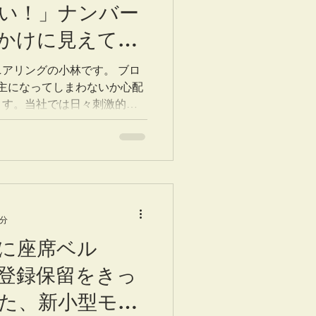
い！」ナンバー
かけに見えてき
リティを取り巻
アリングの小林です。 ブロ
主になってしまわないか心配
ます。当社では日々刺激的な
るのですが、内容を整理し皆
ころではあります。...
4分
に座席ベル
登録保留をきっ
た、新小型モビ