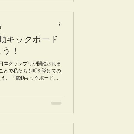
分
 電動キックボード
こう！
1日本グランプリが開催されま
うことで私たちも町を挙げての
え、「電動キックボードでF-
ます。 ルート：平田町駅ー鈴
便あり...