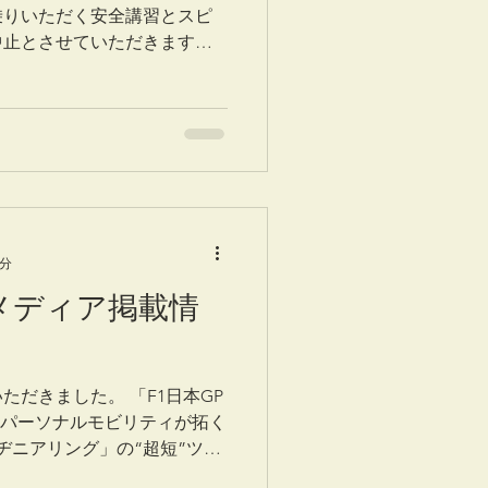
乗りいただく安全講習とスピ
中止とさせていただきます。
たお客様、申し訳ございませ
.
1分
3 メディア掲載情
だきました。 「F1日本GP
動パーソナルモビリティが拓く
ヂニアリング」の“超短”ツア