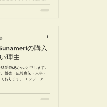
という国に住んだ経験があり
うにしてフヂエンと出会った
8分
nameriの購入
い理由
林愛鐘(あかね)と申します。
で、販売・広報宣伝・人事・
ております。 エンジニア・
ぼ全て、といったところでし
グはフヂエンの代表であり、