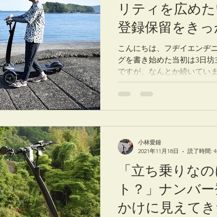
リティを広めた
登録保留をきっ
た、新小型モビ
こんにちは、フヂイエンヂニ
グを書き始めた当初は3日坊
く法整備状況③
ですが、なんとか続いてい
ことがたくさん起こってい
さんにお伝えするのが難しいと
小林愛鐘
2021年11月18日
読了時間: 
「立ち乗りなの
ト？」ナンバー
かけに見えてき