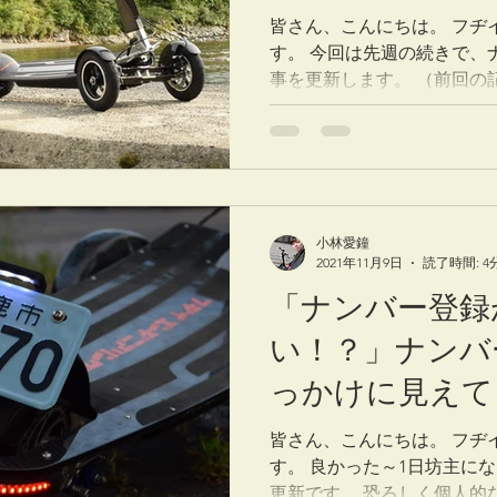
リティを取り巻
皆さん、こんにちは。 フヂ
す。 今回は先週の続きで、
事を更新します。 （前回の
だけます。） ※当記事は電
販売員が現場のリアルな状
筆したものです。...
小林愛鐘
2021年11月9日
読了時間: 4
「ナンバー登録
い！？」ナンバ
っかけに見えて
ビリティを取り
皆さん、こんにちは。 フヂ
す。 良かった～1日坊主に
①
更新です。 恐ろしく個人的