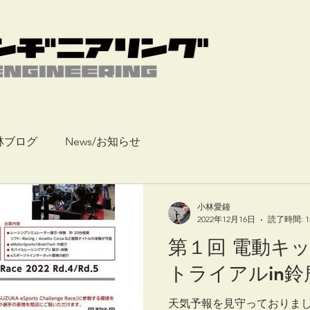
林ブログ
News/お知らせ
小林愛鐘
2022年12月16日
読了時間: 
第１回 電動キ
トライアルin鈴
天気予報を見守っておりま