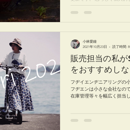
年3ヵ月間アフリカのガーナ
ます。（そんな私がどのよ
か、という話...
小林愛鐘
2021年10月23日
読了時間: 
販売担当の私がSu
をおすすめしな
フヂイエンヂニアリングの小
フヂエンは小さな会社なの
在庫管理等々を幅広く担当し
経理の仕事以外のことはほ
ょうか。 これまでこのブロ
Sunamer...