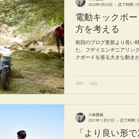
2022年4月24日
読了時間: 7
電動キックボー
方を考える
前回のブログ更新より長い
た、フヂイエンヂニアリング
クボードを巡る大きな動きが
ト上では日々多くの方々が
ます。 それらを目にする中
理し、今発信すべきこ...
小林愛鐘
2021年11月27日
読了時間: 
「より良い形で