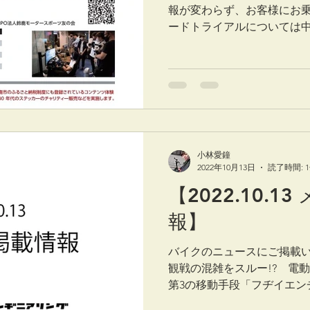
報が変わらず、お客様にお
ードトライアルについては
楽しみにしていただいてい
ん。必ずリベンジします！ ..
小林愛鐘
2022年10月13日
読了時間: 
【2022.10.1
報】
バイクのニュースにご掲載いた
観戦の混雑をスルー!? 電
第3の移動手段「フヂイエン
ーに潜入!!」