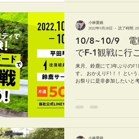
小林愛鐘
2022年9月28日
読了時間: 2
10/8~10/9
でF-1観戦に行
来月、鈴鹿にて3年ぶりのF
す。 おかえりF1！！ とい
お祭りに是非参加したいと考
1観戦に行こう！」を企画し
鹿サーキット（約2.5km）往復
小林愛鐘