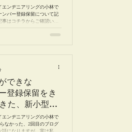
く法整備状況②
イエンヂニアリングの小林で
ナンバー登録保留について記
記事はコチラからご確認いた
動キックボードメーカーの一
況を発信するという趣旨で執
分
ができな
ー登録保留をき
きた、新小型モ
巻く法整備状況
イエンヂニアリングの小林で
ならなかった、2回目のブログ
な話になりますが、実は私は2